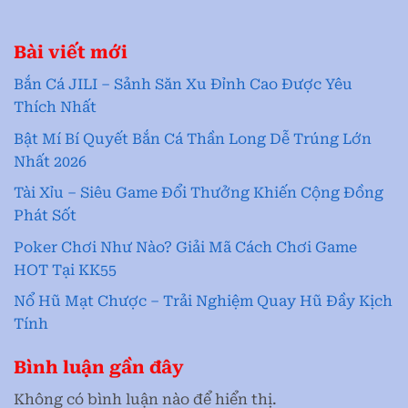
Bài viết mới
Bắn Cá JILI – Sảnh Săn Xu Đỉnh Cao Được Yêu
Thích Nhất
Bật Mí Bí Quyết Bắn Cá Thần Long Dễ Trúng Lớn
Nhất 2026
Tài Xỉu – Siêu Game Đổi Thưởng Khiến Cộng Đồng
Phát Sốt
Poker Chơi Như Nào? Giải Mã Cách Chơi Game
HOT Tại KK55
Nổ Hũ Mạt Chược – Trải Nghiệm Quay Hũ Đầy Kịch
Tính
Bình luận gần đây
Không có bình luận nào để hiển thị.