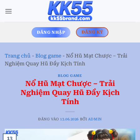
Bỏ
qua
nội
dung
ĐĂNG KÝ
ĐĂNG NHẬP
Trang chủ
-
Blog game
-
Nổ Hũ Mạt Chược – Trải
Nghiệm Quay Hũ Đầy Kịch Tính
BLOG GAME
Nổ Hũ Mạt Chược – Trải
Nghiệm Quay Hũ Đầy Kịch
Tính
ĐĂNG VÀO
13.06.2026
BỞI
ADMIN
13