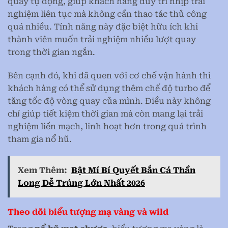
quay tự động, giúp khách hàng duy trì nhịp trải
nghiệm liên tục mà không cần thao tác thủ công
quá nhiều. Tính năng này đặc biệt hữu ích khi
thành viên muốn trải nghiệm nhiều lượt quay
trong thời gian ngắn.
Bên cạnh đó, khi đã quen với cơ chế vận hành thì
khách hàng có thể sử dụng thêm chế độ turbo để
tăng tốc độ vòng quay của mình. Điều này không
chỉ giúp tiết kiệm thời gian mà còn mang lại trải
nghiệm liền mạch, linh hoạt hơn trong quá trình
tham gia nổ hũ.
Xem Thêm:
Bật Mí Bí Quyết Bắn Cá Thần
Long Dễ Trúng Lớn Nhất 2026
Theo dõi biểu tượng mạ vàng và wild