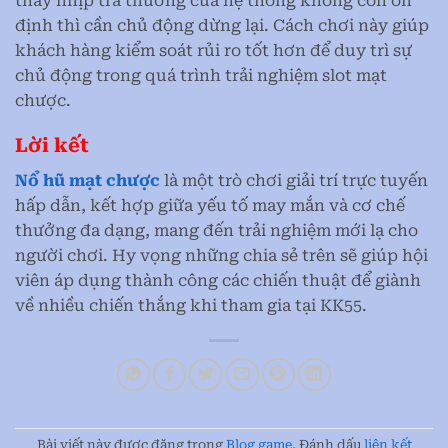
thấy nhịp trả thưởng của hệ thống không còn ổn
định thì cần chủ động dừng lại. Cách chơi này giúp
khách hàng kiểm soát rủi ro tốt hơn để duy trì sự
chủ động trong quá trình trải nghiệm slot mạt
chược.
Lời kết
Nổ hũ mạt chược
là một trò chơi giải trí trực tuyến
hấp dẫn, kết hợp giữa yếu tố may mắn và cơ chế
thưởng đa dạng, mang đến trải nghiệm mới lạ cho
người chơi. Hy vọng những chia sẻ trên sẽ giúp hội
viên áp dụng thành công các chiến thuật để giành
về nhiều chiến thắng khi tham gia tại KK55.
Bài viết này được đăng trong
Blog game
. Đánh dấu
liên kết