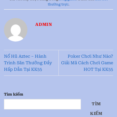
thường trực
.
ADMIN
Nổ Hũ Aztec – Hành
Poker Chơi Như Nào?
Trình Săn Thưởng Đầy
Giải Mã Cách Chơi Game
Hấp Dẫn Tại KK55
HOT Tại KK55
Tìm kiếm
TÌM
KIẾM