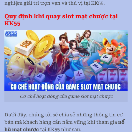
nghiệm giải trí trọn vẹn và thú vị tại KK55.
Quy định khi quay slot mạt chược tại
KK55
Cơ chế hoạt động của game slot mạt chược
Dưới đây, chúng tôi sẽ chia sẻ những thông tin cơ
bản mà khách hàng cần nắm vững khi tham gia
nổ
hũ mạt chược
tại KK55 như sau: