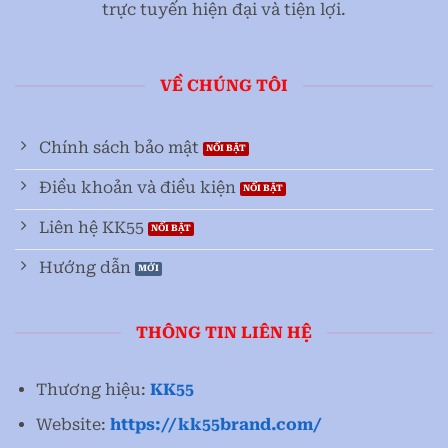
trực tuyến hiện đại và tiện lợi.
VỀ CHÚNG TÔI
Chính sách bảo mật
Điều khoản và điều kiện
Liên hệ KK55
Hướng dẫn
THÔNG TIN LIÊN HỆ
Thương hiệu:
KK55
Website:
https://kk55brand.com/