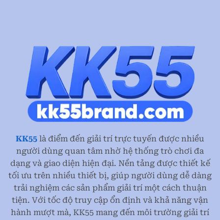
KK55
là điểm đến giải trí trực tuyến được nhiều
người dùng quan tâm nhờ hệ thống trò chơi đa
dạng và giao diện hiện đại. Nền tảng được thiết kế
tối ưu trên nhiều thiết bị, giúp người dùng dễ dàng
trải nghiệm các sản phẩm giải trí một cách thuận
tiện. Với tốc độ truy cập ổn định và khả năng vận
hành mượt mà, KK55 mang đến môi trường giải trí